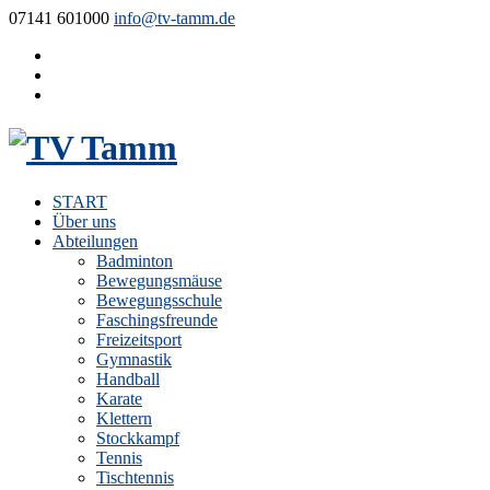
07141 601000
info@tv-tamm.de
START
Über uns
Abteilungen
Badminton
Bewegungsmäuse
Bewegungsschule
Faschingsfreunde
Freizeitsport
Gymnastik
Handball
Karate
Klettern
Stockkampf
Tennis
Tischtennis