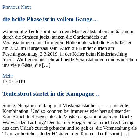
Previous
Next
die heiße Phase ist in vollem Gange…
während die Teufelsbrut nach dem Maskenabstauben am 6. Januar
durch die Strassen juckt, tanzen die Gardemädels auf
Veranstaltungen und Turnieren. Höhepunkt wird die Fleckafasnet
am 23.2. im Bürgersaal sein. Auch die Kinder dürfen am
Faschingssonntag, 3.3.2019, in der Kelter beim Kinderfasching
feiern. Wir freuen uns sehr auf beide Veranstaltungen und wünschen
uns viele Gäste, die […]
Mehr
17.02.2019
Teufelsbrut startet in die Kampagne ..
Sonne, Neujahrsempfang und Maskenabstauben… … eine gute
Kombination. Und so konnten bei immer wieder herauslinsender
Sonne auch in diesem Jahr die Masken abgestaubt werden. Doch:
Wo war der Täufling? Den hat der Flieger einfach nicht rechtzeitig
aus dem Urlaub zurückgebracht und so galt es, die Veranstaltung als
Team zu bestehen. Jeder Hästräger der Tammer Teufelsbrut […]