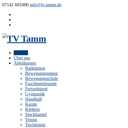
07141 601000
info@tv-tamm.de
START
Über uns
Abteilungen
Badminton
Bewegungsmäuse
Bewegungsschule
Faschingsfreunde
Freizeitsport
Gymnastik
Handball
Karate
Klettern
Stockkampf
Tennis
Tischtennis