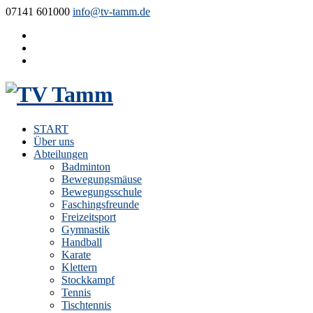
07141 601000
info@tv-tamm.de
START
Über uns
Abteilungen
Badminton
Bewegungsmäuse
Bewegungsschule
Faschingsfreunde
Freizeitsport
Gymnastik
Handball
Karate
Klettern
Stockkampf
Tennis
Tischtennis