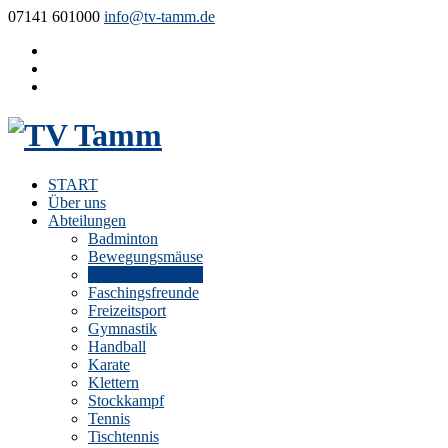
07141 601000
info@tv-tamm.de
START
Über uns
Abteilungen
Badminton
Bewegungsmäuse
Bewegungsschule
Faschingsfreunde
Freizeitsport
Gymnastik
Handball
Karate
Klettern
Stockkampf
Tennis
Tischtennis