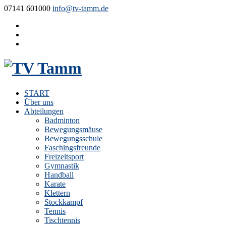
07141 601000
info@tv-tamm.de
START
Über uns
Abteilungen
Badminton
Bewegungsmäuse
Bewegungsschule
Faschingsfreunde
Freizeitsport
Gymnastik
Handball
Karate
Klettern
Stockkampf
Tennis
Tischtennis