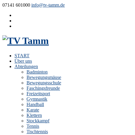
07141 601000
info@tv-tamm.de
START
Über uns
Abteilungen
Badminton
Bewegungsmäuse
Bewegungsschule
Faschingsfreunde
Freizeitsport
Gymnastik
Handball
Karate
Klettern
Stockkampf
Tennis
Tischtennis