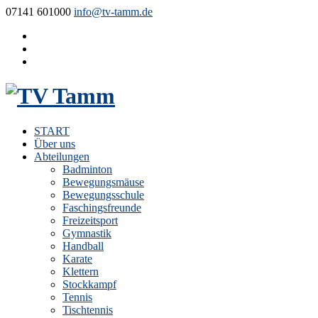
07141 601000
info@tv-tamm.de
START
Über uns
Abteilungen
Badminton
Bewegungsmäuse
Bewegungsschule
Faschingsfreunde
Freizeitsport
Gymnastik
Handball
Karate
Klettern
Stockkampf
Tennis
Tischtennis