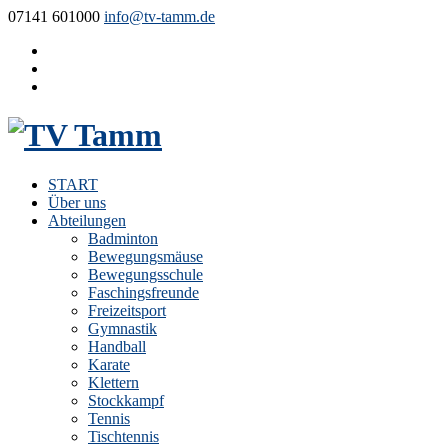
07141 601000
info@tv-tamm.de
START
Über uns
Abteilungen
Badminton
Bewegungsmäuse
Bewegungsschule
Faschingsfreunde
Freizeitsport
Gymnastik
Handball
Karate
Klettern
Stockkampf
Tennis
Tischtennis