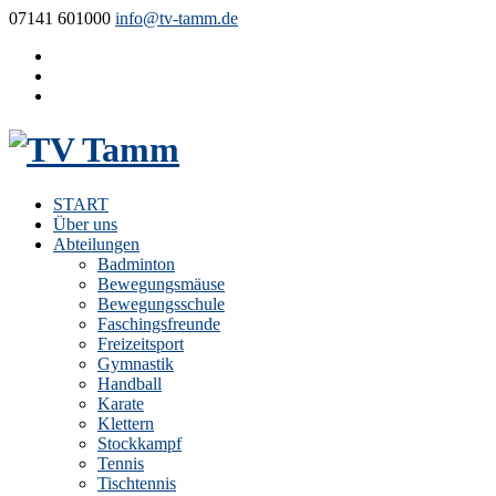
07141 601000
info@tv-tamm.de
START
Über uns
Abteilungen
Badminton
Bewegungsmäuse
Bewegungsschule
Faschingsfreunde
Freizeitsport
Gymnastik
Handball
Karate
Klettern
Stockkampf
Tennis
Tischtennis