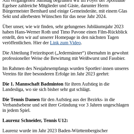
Am vergangenen Samstag begrüßten wir im Foyer der Sporthalle
Egelsee zahlreiche Mitglieder und Gäste, darunter Herrn
Bürgermeister Bernhard und einige Gemeinderäte, mit einem Glas
Sekt und allerbesten Wünschen für das neue Jahr 2024.
Über unser, wie wir finden, sehr gelungenes Jubiläumsjahr 2023
haben Hans-Werner Roth und Timo Pavone einen Film-Rückblick
erstellt, den wir auf unserer Homepage in den nächsten Tagen
veröffentlichen. Hier der
Link zum Video
.
Die Abteilung Freizeitsport („Jedermänner“) übernahm in gewohnt
professioneller Weise die Bewirtung mit Weißwurst und Fassbier.
Im Rahmen des Neujahrsempfangs wurden Sportler/-innen unseres
Vereins für ihre besonderen Erfolge im Jahr 2023 geehrt:
Die 1. Mannschaft Badminton
für ihren Aufstieg in die
Landesliga, wo sie sich bisher sehr gut schlägt.
Die Tennis Damen
für den Aufstieg aus der Bezirks- in die
Verbandsebene und seit ihrer Gründung vor 3 Jahren ungeschlagen
in jedem Spiel.
Laurenz Schneider, Tennis U12:
Laurenz wurde im Jahr 2023 Baden-Württembergischer