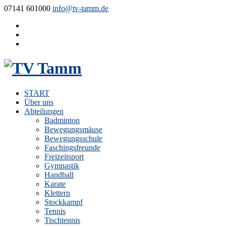
07141 601000
info@tv-tamm.de
START
Über uns
Abteilungen
Badminton
Bewegungsmäuse
Bewegungsschule
Faschingsfreunde
Freizeitsport
Gymnastik
Handball
Karate
Klettern
Stockkampf
Tennis
Tischtennis