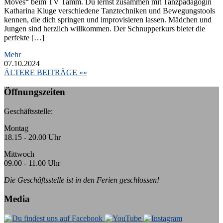
Moves“ beim TV Tamm. Du lernst zusammen mit Tanzpädagogin
Katharina Kluge verschiedene Tanztechniken und Bewegungstools
kennen, die dich springen und improvisieren lassen. Mädchen und
Jungen sind herzlich willkommen. Der Schnupperkurs bietet die
perfekte […]
Mehr
07.10.2024
ÄLTERE BEITRÄGE »»
Öffnungszeiten
Geschäftsstelle:
Montag
18.15 - 20.00 Uhr
Mittwoch
09.00 - 11.00 Uhr
Die Geschäftsstelle ist in den Ferien geschlossen!
Media