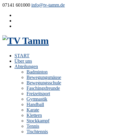
07141 601000
info@tv-tamm.de
START
Über uns
Abteilungen
Badminton
Bewegungsmäuse
Bewegungsschule
Faschingsfreunde
Freizeitsport
Gymnastik
Handball
Karate
Klettern
Stockkampf
Tennis
Tischtennis