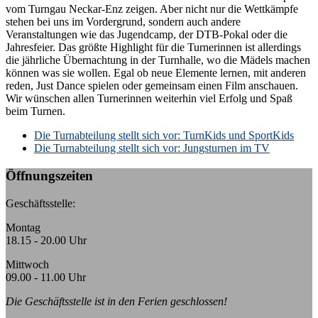
vom Turngau Neckar-Enz zeigen. Aber nicht nur die Wettkämpfe
stehen bei uns im Vordergrund, sondern auch andere
Veranstaltungen wie das Jugendcamp, der DTB-Pokal oder die
Jahresfeier. Das größte Highlight für die Turnerinnen ist allerdings
die jährliche Übernachtung in der Turnhalle, wo die Mädels machen
können was sie wollen. Egal ob neue Elemente lernen, mit anderen
reden, Just Dance spielen oder gemeinsam einen Film anschauen.
Wir wünschen allen Turnerinnen weiterhin viel Erfolg und Spaß
beim Turnen.
k:
Die Turnabteilung stellt sich vor: TurnKids und SportKids
Die Turnabteilung stellt sich vor: Jungsturnen im TV
Öffnungszeiten
Geschäftsstelle:
Montag
18.15 - 20.00 Uhr
Mittwoch
09.00 - 11.00 Uhr
Die Geschäftsstelle ist in den Ferien geschlossen!