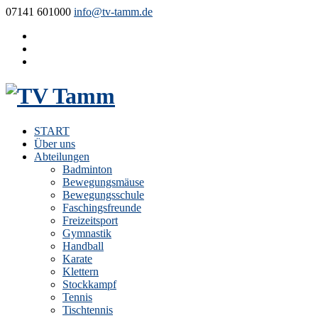
07141 601000
info@tv-tamm.de
START
Über uns
Abteilungen
Badminton
Bewegungsmäuse
Bewegungsschule
Faschingsfreunde
Freizeitsport
Gymnastik
Handball
Karate
Klettern
Stockkampf
Tennis
Tischtennis