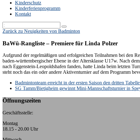
Kinderschutz
Kinderferienprogramm
Kontakt
Zurück zu Neuigkeiten von Badminton
BaWü-Rangliste – Premiere für Linda Polzer
Aufgrund der regelmäßigen und erfolgreichen Teilnahmen bei den Regio
baden-württembergischer Ebene in der Altersklasse U17w. Nach dem ge
nach Eggenstein-Leopoldshafen fanden, hatte Linda beim letzten Turn
steht noch das ein oder andere Aktiventurnier auf dem Programm be
k:
Badmintonteam erreicht in der ersten Saison den dritten Tabelle
SG Tamm/Bietigheim gewinnt Mini-Mannschaftsturnier in Spe
Öffnungszeiten
Geschäftsstelle:
Montag
18.15 - 20.00 Uhr
Mittwoch