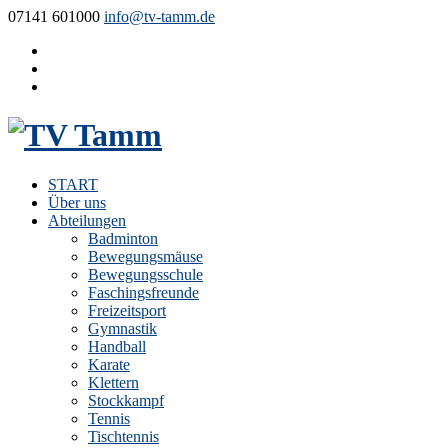
07141 601000
info@tv-tamm.de
START
Über uns
Abteilungen
Badminton
Bewegungsmäuse
Bewegungsschule
Faschingsfreunde
Freizeitsport
Gymnastik
Handball
Karate
Klettern
Stockkampf
Tennis
Tischtennis