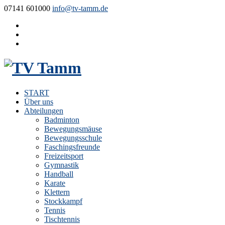
07141 601000
info@tv-tamm.de
START
Über uns
Abteilungen
Badminton
Bewegungsmäuse
Bewegungsschule
Faschingsfreunde
Freizeitsport
Gymnastik
Handball
Karate
Klettern
Stockkampf
Tennis
Tischtennis