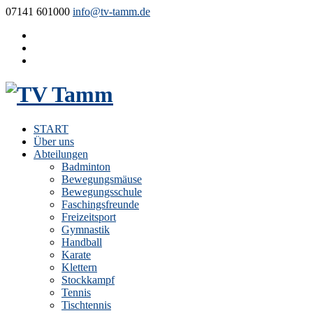
07141 601000
info@tv-tamm.de
START
Über uns
Abteilungen
Badminton
Bewegungsmäuse
Bewegungsschule
Faschingsfreunde
Freizeitsport
Gymnastik
Handball
Karate
Klettern
Stockkampf
Tennis
Tischtennis