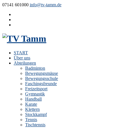
07141 601000
info@tv-tamm.de
START
Über uns
Abteilungen
Badminton
Bewegungsmäuse
Bewegungsschule
Faschingsfreunde
Freizeitsport
Gymnastik
Handball
Karate
Klettern
Stockkampf
Tennis
Tischtennis