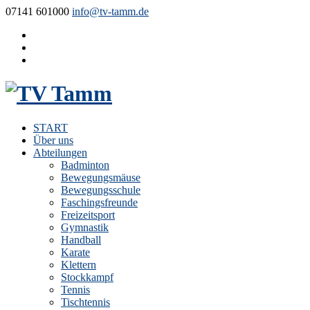
07141 601000
info@tv-tamm.de
START
Über uns
Abteilungen
Badminton
Bewegungsmäuse
Bewegungsschule
Faschingsfreunde
Freizeitsport
Gymnastik
Handball
Karate
Klettern
Stockkampf
Tennis
Tischtennis