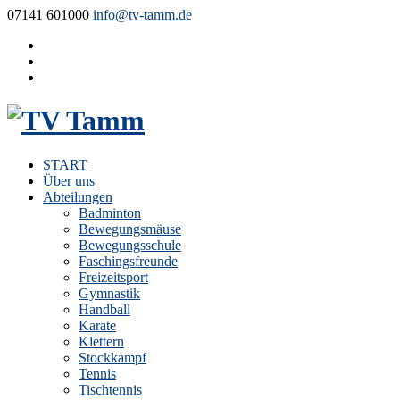
07141 601000
info@tv-tamm.de
START
Über uns
Abteilungen
Badminton
Bewegungsmäuse
Bewegungsschule
Faschingsfreunde
Freizeitsport
Gymnastik
Handball
Karate
Klettern
Stockkampf
Tennis
Tischtennis