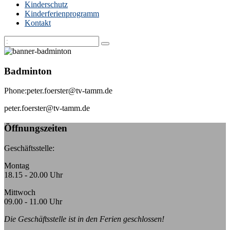
Kinderschutz
Kinderferienprogramm
Kontakt
Badminton
Phone:
peter.foerster@tv-tamm.de
peter.foerster@tv-tamm.de
k:
Öffnungszeiten
Geschäftsstelle:
Montag
18.15 - 20.00 Uhr
Mittwoch
09.00 - 11.00 Uhr
Die Geschäftsstelle ist in den Ferien geschlossen!