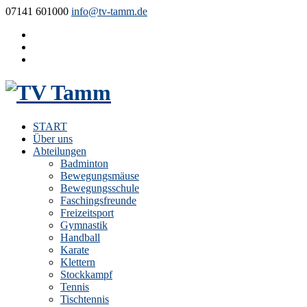
07141 601000
info@tv-tamm.de
START
Über uns
Abteilungen
Badminton
Bewegungsmäuse
Bewegungsschule
Faschingsfreunde
Freizeitsport
Gymnastik
Handball
Karate
Klettern
Stockkampf
Tennis
Tischtennis