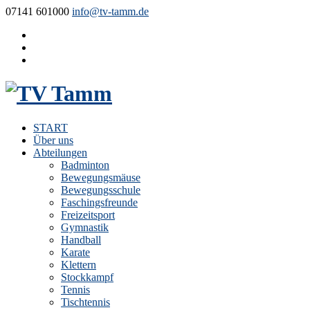
07141 601000
info@tv-tamm.de
START
Über uns
Abteilungen
Badminton
Bewegungsmäuse
Bewegungsschule
Faschingsfreunde
Freizeitsport
Gymnastik
Handball
Karate
Klettern
Stockkampf
Tennis
Tischtennis