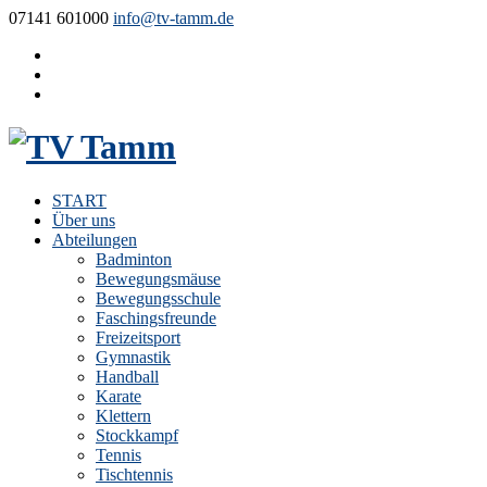
07141 601000
info@tv-tamm.de
START
Über uns
Abteilungen
Badminton
Bewegungsmäuse
Bewegungsschule
Faschingsfreunde
Freizeitsport
Gymnastik
Handball
Karate
Klettern
Stockkampf
Tennis
Tischtennis