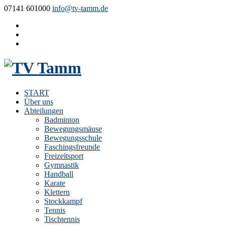
07141 601000
info@tv-tamm.de
START
Über uns
Abteilungen
Badminton
Bewegungsmäuse
Bewegungsschule
Faschingsfreunde
Freizeitsport
Gymnastik
Handball
Karate
Klettern
Stockkampf
Tennis
Tischtennis