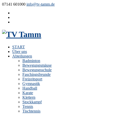
07141 601000
info@tv-tamm.de
START
Über uns
Abteilungen
Badminton
Bewegungsmäuse
Bewegungsschule
Faschingsfreunde
Freizeitsport
Gymnastik
Handball
Karate
Klettern
Stockkampf
Tennis
Tischtennis