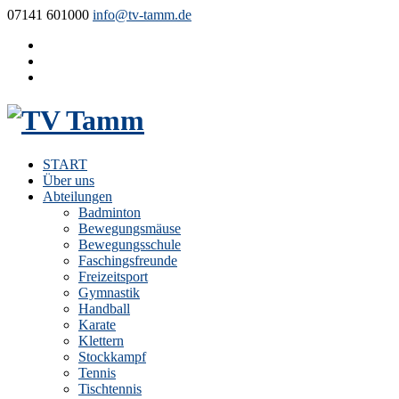
07141 601000
info@tv-tamm.de
START
Über uns
Abteilungen
Badminton
Bewegungsmäuse
Bewegungsschule
Faschingsfreunde
Freizeitsport
Gymnastik
Handball
Karate
Klettern
Stockkampf
Tennis
Tischtennis