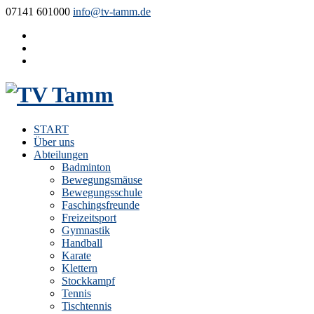
07141 601000
info@tv-tamm.de
START
Über uns
Abteilungen
Badminton
Bewegungsmäuse
Bewegungsschule
Faschingsfreunde
Freizeitsport
Gymnastik
Handball
Karate
Klettern
Stockkampf
Tennis
Tischtennis