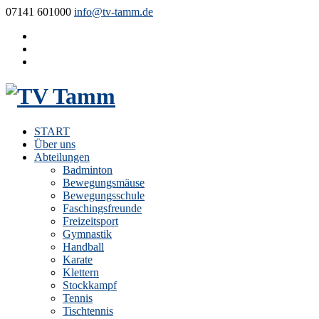
07141 601000
info@tv-tamm.de
START
Über uns
Abteilungen
Badminton
Bewegungsmäuse
Bewegungsschule
Faschingsfreunde
Freizeitsport
Gymnastik
Handball
Karate
Klettern
Stockkampf
Tennis
Tischtennis