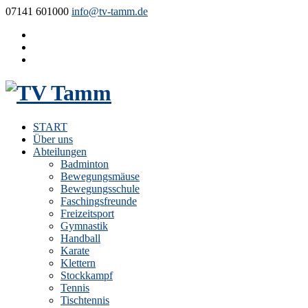
07141 601000
info@tv-tamm.de
START
Über uns
Abteilungen
Badminton
Bewegungsmäuse
Bewegungsschule
Faschingsfreunde
Freizeitsport
Gymnastik
Handball
Karate
Klettern
Stockkampf
Tennis
Tischtennis