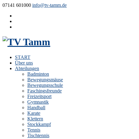
07141 601000
info@tv-tamm.de
START
Über uns
Abteilungen
Badminton
Bewegungsmäuse
Bewegungsschule
Faschingsfreunde
Freizeitsport
Gymnastik
Handball
Karate
Klettern
Stockkampf
Tennis
Tischtennis