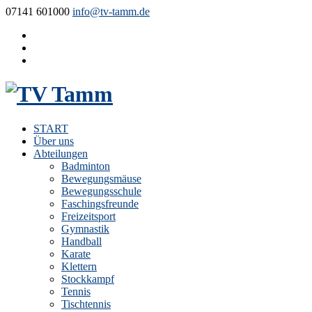
07141 601000
info@tv-tamm.de
START
Über uns
Abteilungen
Badminton
Bewegungsmäuse
Bewegungsschule
Faschingsfreunde
Freizeitsport
Gymnastik
Handball
Karate
Klettern
Stockkampf
Tennis
Tischtennis