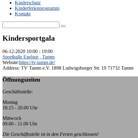
Kinderschutz
Kinderferienprogramm
Kontakt
Kindersportgala
06-12-2020
10:00 - 19:00
Sporthalle Egelsee , Tamm
Website:
https://tv-tamm.de/
Address:
TV Tamm e.V. 1898 Ludwigsburger Str. 19 71732 Tamm
Öffnungszeiten
Geschäftsstelle:
Montag
18.15 - 20.00 Uhr
Mittwoch
09.00 - 11.00 Uhr
Die Geschäftsstelle ist in den Ferien geschlossen!