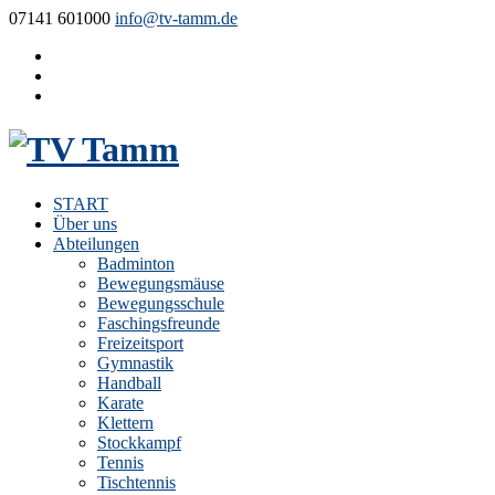
07141 601000
info@tv-tamm.de
START
Über uns
Abteilungen
Badminton
Bewegungsmäuse
Bewegungsschule
Faschingsfreunde
Freizeitsport
Gymnastik
Handball
Karate
Klettern
Stockkampf
Tennis
Tischtennis