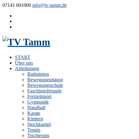
07141 601000
info@tv-tamm.de
START
Über uns
Abteilungen
Badminton
Bewegungsmäuse
Bewegungsschule
Faschingsfreunde
Freizeitsport
Gymnastik
Handball
Karate
Klettern
Stockkampf
Tennis
Tischtennis