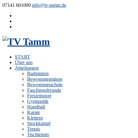
07141 601000
info@tv-tamm.de
START
Über uns
Abteilungen
Badminton
Bewegungsmäuse
Bewegungsschule
Faschingsfreunde
Freizeitsport
Gymnastik
Handball
Karate
Klettern
Stockkampf
Tennis
Tischtennis