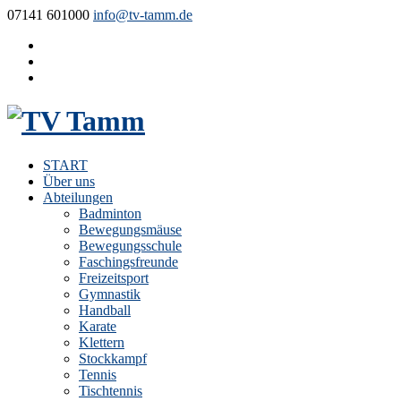
07141 601000
info@tv-tamm.de
START
Über uns
Abteilungen
Badminton
Bewegungsmäuse
Bewegungsschule
Faschingsfreunde
Freizeitsport
Gymnastik
Handball
Karate
Klettern
Stockkampf
Tennis
Tischtennis