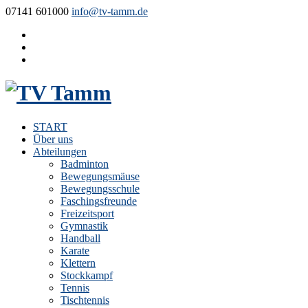
07141 601000
info@tv-tamm.de
START
Über uns
Abteilungen
Badminton
Bewegungsmäuse
Bewegungsschule
Faschingsfreunde
Freizeitsport
Gymnastik
Handball
Karate
Klettern
Stockkampf
Tennis
Tischtennis