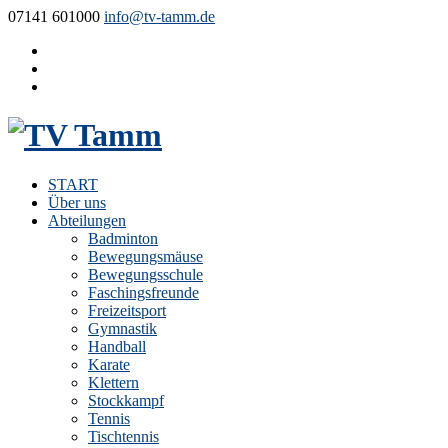
07141 601000
info@tv-tamm.de
START
Über uns
Abteilungen
Badminton
Bewegungsmäuse
Bewegungsschule
Faschingsfreunde
Freizeitsport
Gymnastik
Handball
Karate
Klettern
Stockkampf
Tennis
Tischtennis