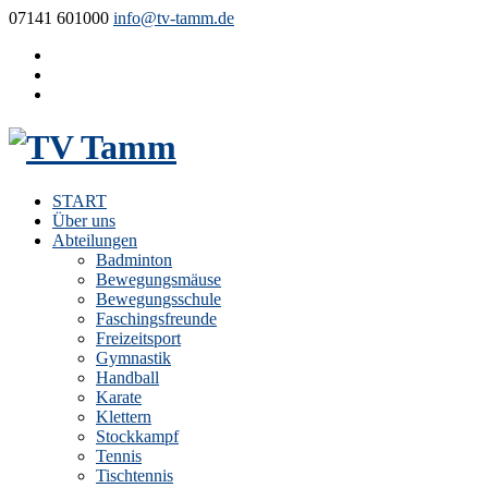
07141 601000
info@tv-tamm.de
START
Über uns
Abteilungen
Badminton
Bewegungsmäuse
Bewegungsschule
Faschingsfreunde
Freizeitsport
Gymnastik
Handball
Karate
Klettern
Stockkampf
Tennis
Tischtennis