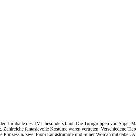
der Turnhalle des TVT besonders bunt: Die Turngruppen von Super Mar
g. Zahlreiche fantasievolle Kostüme waren vertreten. Verschiedene Tie
e Prinzessin, zwei Pippi Langstrümpfe und Super Woman mit dabei. Au