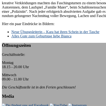
kreative Verkleidungen machten das Faschingsturnen zu einem besonde
Autorennen, dem Laufspiel „Familie Maier“, beim Schablonensuchen
einer „Polizistin“. Nach jeder erfolgreich absolvierten Aufgabe gab e
rundum gelungener Nachmittag voller Bewegung, Lachen und Faschi
Hier ein paar Eindrücke in Bildern:
k:
Neue Übungsleiterin – Kara hat ihren Schein in der Tasche
Alles Gute zum Geburtstag liebe Bianca
Öffnungszeiten
Geschäftsstelle:
Montag
18.15 - 20.00 Uhr
Mittwoch
09.00 - 11.00 Uhr
Die Geschäftsstelle ist in den Ferien geschlossen!
Media