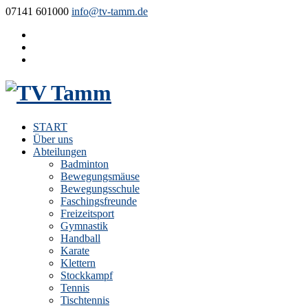
07141 601000
info@tv-tamm.de
START
Über uns
Abteilungen
Badminton
Bewegungsmäuse
Bewegungsschule
Faschingsfreunde
Freizeitsport
Gymnastik
Handball
Karate
Klettern
Stockkampf
Tennis
Tischtennis