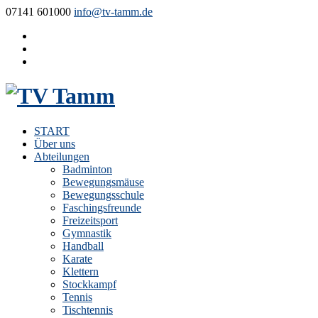
07141 601000
info@tv-tamm.de
START
Über uns
Abteilungen
Badminton
Bewegungsmäuse
Bewegungsschule
Faschingsfreunde
Freizeitsport
Gymnastik
Handball
Karate
Klettern
Stockkampf
Tennis
Tischtennis