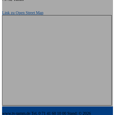
Link zu Open Street Map
Nach oben
Impressum
Datenschutzhinweise
Vereinssatzung
Jobs
www.tv-tamm.de
Tel. 0 71 41 60 10 00
Stand: © 2026