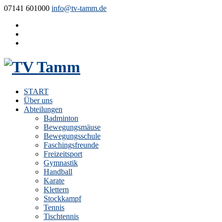
07141 601000
info@tv-tamm.de
START
Über uns
Abteilungen
Badminton
Bewegungsmäuse
Bewegungsschule
Faschingsfreunde
Freizeitsport
Gymnastik
Handball
Karate
Klettern
Stockkampf
Tennis
Tischtennis