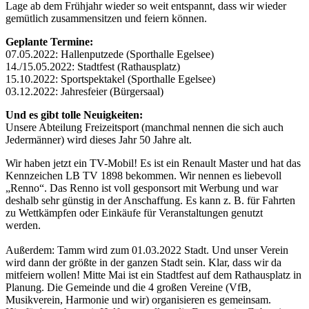
Lage ab dem Frühjahr wieder so weit entspannt, dass wir wieder
gemütlich zusammensitzen und feiern können.
Geplante Termine:
07.05.2022: Hallenputzede (Sporthalle Egelsee)
14./15.05.2022: Stadtfest (Rathausplatz)
15.10.2022: Sportspektakel (Sporthalle Egelsee)
03.12.2022: Jahresfeier (Bürgersaal)
Und es gibt tolle Neuigkeiten:
Unsere Abteilung Freizeitsport (manchmal nennen die sich auch
Jedermänner) wird dieses Jahr 50 Jahre alt.
Wir haben jetzt ein TV-Mobil! Es ist ein Renault Master und hat das
Kennzeichen LB TV 1898 bekommen. Wir nennen es liebevoll
„Renno“. Das Renno ist voll gesponsort mit Werbung und war
deshalb sehr günstig in der Anschaffung. Es kann z. B. für Fahrten
zu Wettkämpfen oder Einkäufe für Veranstaltungen genutzt
werden.
Außerdem: Tamm wird zum 01.03.2022 Stadt. Und unser Verein
wird dann der größte in der ganzen Stadt sein. Klar, dass wir da
mitfeiern wollen! Mitte Mai ist ein Stadtfest auf dem Rathausplatz in
Planung. Die Gemeinde und die 4 großen Vereine (VfB,
Musikverein, Harmonie und wir) organisieren es gemeinsam.