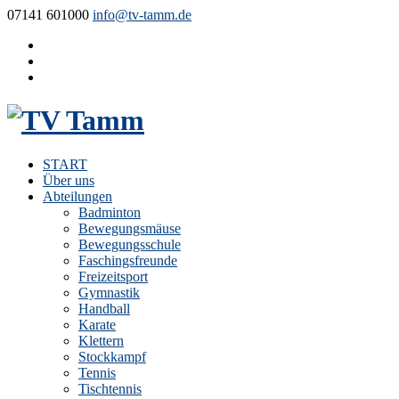
07141 601000
info@tv-tamm.de
START
Über uns
Abteilungen
Badminton
Bewegungsmäuse
Bewegungsschule
Faschingsfreunde
Freizeitsport
Gymnastik
Handball
Karate
Klettern
Stockkampf
Tennis
Tischtennis