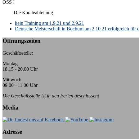
OSS !
Die Karateabteilung
k:
kein Training am 1.9.21 und 2.9.21
Deutsche Meisterschaft in Bochum am 2.10.21 erfolgreich fü
Öffnungszeiten
Geschäftsstelle:
Montag
18.15 - 20.00 Uhr
Mittwoch
09.00 - 11.00 Uhr
Die Geschäftsstelle ist in den Ferien geschlossen!
Media
Adresse