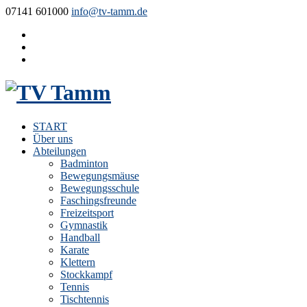
07141 601000
info@tv-tamm.de
START
Über uns
Abteilungen
Badminton
Bewegungsmäuse
Bewegungsschule
Faschingsfreunde
Freizeitsport
Gymnastik
Handball
Karate
Klettern
Stockkampf
Tennis
Tischtennis