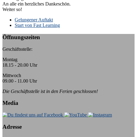
An alle ein herzliches Dankeschön.
Weiter so!
k:
Gelungener Auftakt
Start von Fast Learning
Öffnungszeiten
Geschäftsstelle:
Montag
18.15 - 20.00 Uhr
Mittwoch
09.00 - 11.00 Uhr
Die Geschäftsstelle ist in den Ferien geschlossen!
Media
Adresse