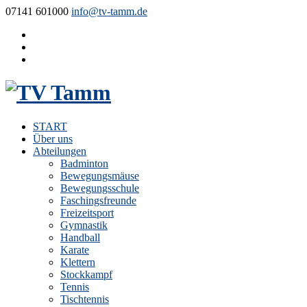
07141 601000
info@tv-tamm.de
START
Über uns
Abteilungen
Badminton
Bewegungsmäuse
Bewegungsschule
Faschingsfreunde
Freizeitsport
Gymnastik
Handball
Karate
Klettern
Stockkampf
Tennis
Tischtennis