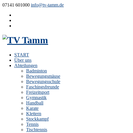
07141 601000
info@tv-tamm.de
START
Über uns
Abteilungen
Badminton
Bewegungsmäuse
Bewegungsschule
Faschingsfreunde
Freizeitsport
Gymnastik
Handball
Karate
Klettern
Stockkampf
Tennis
Tischtennis