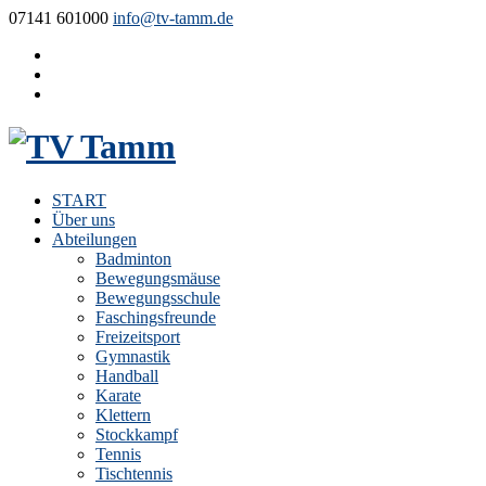
07141 601000
info@tv-tamm.de
START
Über uns
Abteilungen
Badminton
Bewegungsmäuse
Bewegungsschule
Faschingsfreunde
Freizeitsport
Gymnastik
Handball
Karate
Klettern
Stockkampf
Tennis
Tischtennis